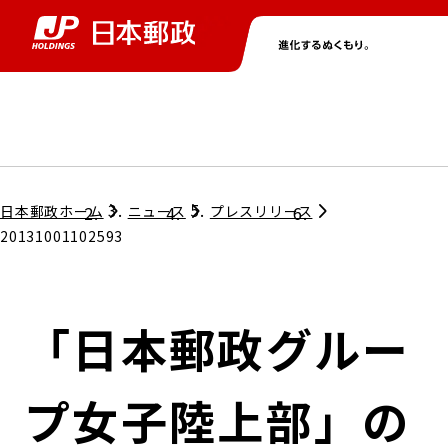
グループ情報
株主・投資家情報
ニュース
サステナビリティ
採用情報
トップ
トップ
トップ
トップ
トップ
日本郵政ホーム
ニュース
プレスリリース
20131001102593
取締役兼代表執行役社長メッセージ
会社情報
経営方針
「日本郵政グルー
担当役員メッセージ
コンプライアンス
個人投資家のみなさまへ
プ女子陸上部」の
ガバナンス
株式情報
サステナビリティマネジメント