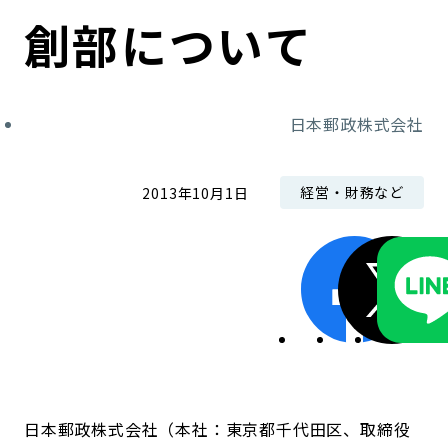
コンダクト向上の取組み
財務情報・IR資料
持続可能な金融のフレームワーク
創部について
ローカル共創イニシアティブ
IRニュース
環境
日本郵政株式会社
IRカレンダー
関連事業
社会
経営・財務など
2013年10月1日
ガバナンス
ESGデータ集
日本郵政株式会社（本社：東京都千代田区、取締役