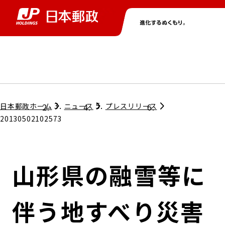
グループ情報
株主・投資家情報
ニュース
サステナビリティ
採用情報
トップ
トップ
トップ
トップ
トップ
日本郵政ホーム
ニュース
プレスリリース
20130502102573
取締役兼代表執行役社長メッセージ
会社情報
経営方針
山形県の融雪等に
担当役員メッセージ
コンプライアンス
個人投資家のみなさまへ
伴う地すべり災害
ガバナンス
株式情報
サステナビリティマネジメント