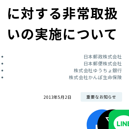
コンダクト向上の取組み
財務情報・IR資料
持続可能な金融のフレームワーク
に対する非常取扱
ローカル共創イニシアティブ
IRニュース
環境
いの実施について
IRカレンダー
関連事業
社会
日本郵政株式会社
ガバナンス
日本郵便株式会社
株式会社ゆうちょ銀行
ESGデータ集
株式会社かんぽ生命保険
重要なお知らせ
2013年5月2日