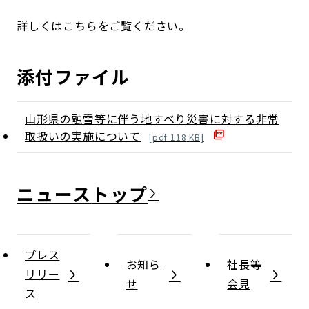
詳しくはこちらをご覧ください。
添付ファイル
山形県の融雪等に伴う地すべり災害に対する非常
取扱いの実施について
[
pdf
118
KB]
ニュース
プレス
お知ら
社長等
リリー
せ
会見
ス