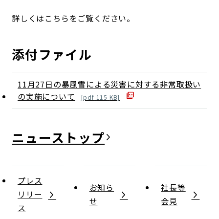
詳しくはこちらをご覧ください。
添付ファイル
11月27日の暴風雪による災害に対する非常取扱い
の実施について
[
pdf
115
KB]
ニュース
プレス
お知ら
社長等
リリー
せ
会見
ス