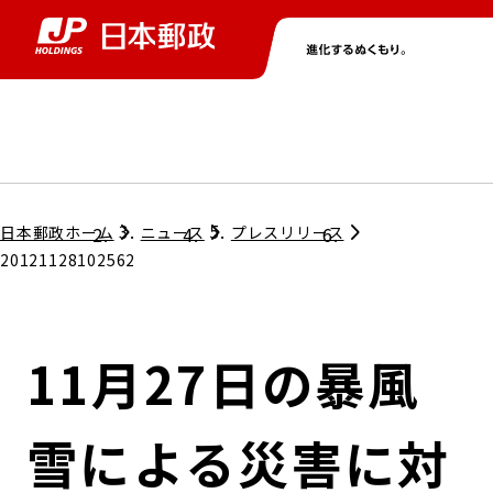
グループ情報
株主・投資家情報
ニュース
サステナビリティ
採用情報
トップ
トップ
トップ
トップ
トップ
日本郵政ホーム
ニュース
プレスリリース
20121128102562
取締役兼代表執行役社長メッセージ
会社情報
経営方針
11月27日の暴風
担当役員メッセージ
コンプライアンス
個人投資家のみなさまへ
雪による災害に対
ガバナンス
株式情報
サステナビリティマネジメント