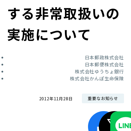
コンダクト向上の取組み
財務情報・IR資料
持続可能な金融のフレームワーク
する非常取扱いの
ローカル共創イニシアティブ
IRニュース
環境
実施について
IRカレンダー
関連事業
社会
日本郵政株式会社
ガバナンス
日本郵便株式会社
株式会社ゆうちょ銀行
ESGデータ集
株式会社かんぽ生命保険
重要なお知らせ
2012年11月28日