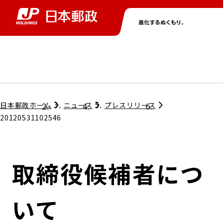
グループ情報
株主・投資家情報
ニュース
サステナビリティ
採用情報
トップ
トップ
トップ
トップ
トップ
日本郵政ホーム
ニュース
プレスリリース
20120531102546
取締役兼代表執行役社長メッセージ
会社情報
経営方針
取締役候補者につ
担当役員メッセージ
コンプライアンス
個人投資家のみなさまへ
いて
ガバナンス
株式情報
サステナビリティマネジメント