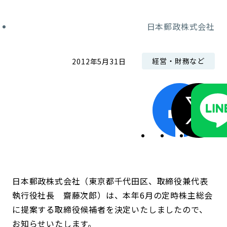
コンダクト向上の取組み
財務情報・IR資料
持続可能な金融のフレームワーク
日本郵政株式会社
ローカル共創イニシアティブ
IRニュース
環境
経営・財務など
2012年5月31日
IRカレンダー
関連事業
社会
ガバナンス
ESGデータ集
日本郵政株式会社（東京都千代田区、取締役兼代表
執行役社長 齋藤次郎）は、本年6月の定時株主総会
に提案する取締役候補者を決定いたしましたので、
お知らせいたします。