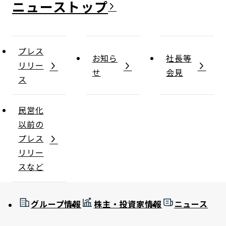
ニュース
プレス
お知ら
社長等
リリー
せ
会見
ス
民営化
以前の
プレス
リリー
スなど
グループ情報
株主・投資家情報
ニュース