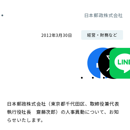
コンダクト向上の取組み
財務情報・IR資料
持続可能な金融のフレームワーク
日本郵政株式会社
ローカル共創イニシアティブ
IRニュース
環境
経営・財務など
2012年3月30日
IRカレンダー
関連事業
社会
ガバナンス
ESGデータ集
日本郵政株式会社（東京都千代田区、取締役兼代表
執行役社長 齋藤次郎）の人事異動について、お知
らせいたします。