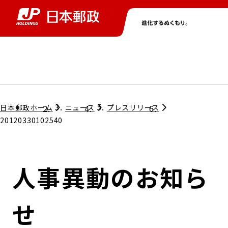
グループ情報
株主・投資家情報
ニュース
サステナビリティ
採用情報
トップ
トップ
トップ
トップ
トップ
日本郵政ホーム
ニュース
プレスリリース
20120330102540
取締役兼代表執行役社長メッセージ
会社情報
経営方針
人事異動のお知ら
担当役員メッセージ
コンプライアンス
個人投資家のみなさまへ
せ
ガバナンス
株式情報
サステナビリティマネジメント