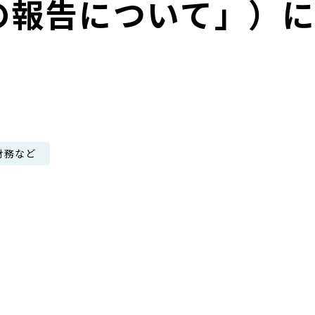
の報告について」）
日本郵政グループ女子陸上部
IRに関するQ＆A
IRに関するお問い合せ
IRメール配信
IRサイトマップ
財務など