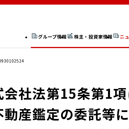
グループ情報
株主・投資家情報
ニ
開示情報検索
外部からの評価
0930102524
社長室通信
JP 改革実行委員会
会社法第15条第1
不動産鑑定の委託等
広告ギャラリー