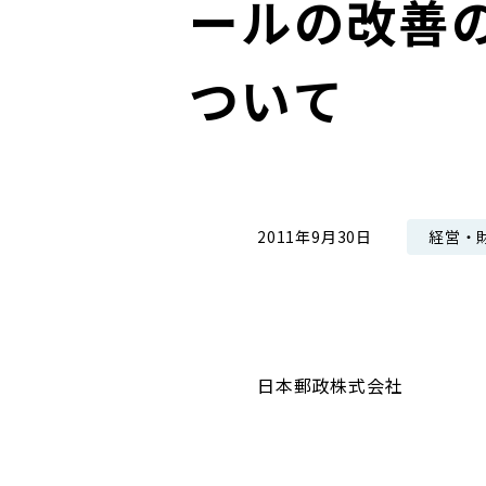
ールの改善
コンダクト向上の取組み
財務情報・IR資料
持続可能な金融のフレームワーク
ついて
ローカル共創イニシアティブ
IRニュース
環境
IRカレンダー
関連事業
社会
ガバナンス
経営・
2011年9月30日
ESGデータ集
日本郵政株式会社