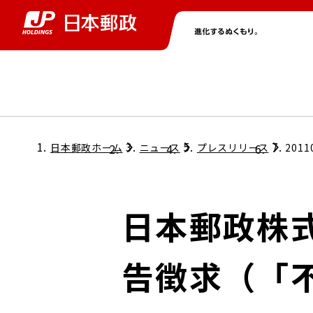
グループ情報
株主・投資家情報
ニュース
サステナビリティ
採用情報
トップ
トップ
トップ
トップ
トップ
日本郵政ホーム
ニュース
プレスリリース
2011
取締役兼代表執行役社長メッセージ
会社情報
経営方針
日本郵政株式
担当役員メッセージ
コンプライアンス
個人投資家のみなさまへ
告徴求（「
ガバナンス
株式情報
サステナビリティマネジメント