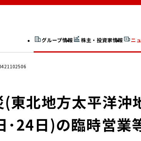
グループ情報
株主・投資家情報
ニ
開示情報検索
外部からの評価
0421102506
社長室通信
JP 改革実行委員会
(東北地方太平洋沖
3日･24日)の臨時営
広告ギャラリー