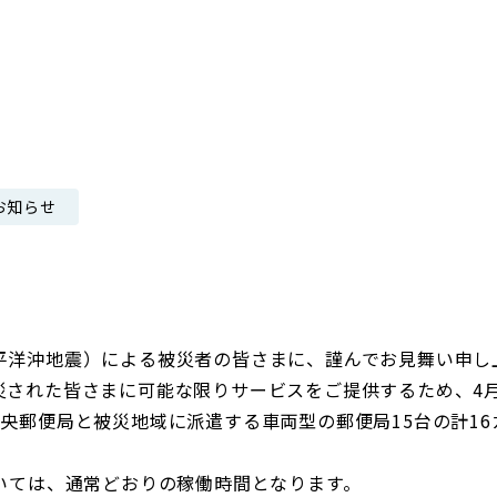
日本郵政グループ女子陸上部
IRに関するQ＆A
IRに関するお問い合せ
IRメール配信
IRサイトマップ
お知らせ
平洋沖地震）による被災者の皆さまに、謹んでお見舞い申し
された皆さまに可能な限りサービスをご提供するため、4月
央郵便局と被災地域に派遣する車両型の郵便局15台の計1
。
ついては、通常どおりの稼働時間となります。