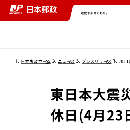
グループ情報
株主・投資家情報
ニュース
サステナビリティ
採用情報
トップ
トップ
トップ
トップ
トップ
日本郵政ホーム
ニュース
プレスリリース
2011
取締役兼代表執行役社長メッセージ
会社情報
経営方針
東日本大震災
担当役員メッセージ
コンプライアンス
個人投資家のみなさまへ
休日(4月2
ガバナンス
株式情報
サステナビリティマネジメント