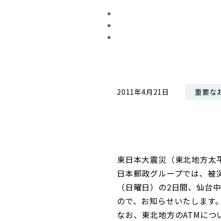
コンダクト向上の取組み
財務情報・IR資料
持続可能な金融のフレームワーク
ローカル共創イニシアティブ
IRニュース
環境
IRカレンダー
関連事業
社会
重要な
2011年4月21日
ガバナンス
ESGデータ集
東日本大震災（東北地方太
日本郵政グループでは、被災
（日曜日）の2日間、仙台中
ので、お知らせいたします
なお、東北地方のATMに