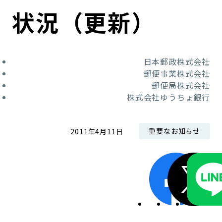
コンダクト向上の取組み
財務情報・IR資料
持続可能な金融のフレームワーク
状況（更新）
ローカル共創イニシアティブ
IRニュース
環境
日本郵政株式会社
IRカレンダー
関連事業
社会
郵便事業株式会社
郵便局株式会社
株式会社ゆうちょ銀行
ガバナンス
ESGデータ集
重要なお知らせ
2011年4月11日