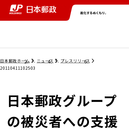
グループ情報
株主・投資家情報
ニュース
サステナビリティ
採用情報
トップ
トップ
トップ
トップ
トップ
日本郵政ホーム
ニュース
プレスリリース
20110411102503
取締役兼代表執行役社長メッセージ
会社情報
経営方針
日本郵政グループ
担当役員メッセージ
コンプライアンス
個人投資家のみなさまへ
の被災者への支援
ガバナンス
株式情報
サステナビリティマネジメント