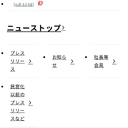
[
pdf
63
KB]
ニュース
プレス
お知ら
社長等
リリー
せ
会見
ス
民営化
以前の
プレス
リリー
スなど