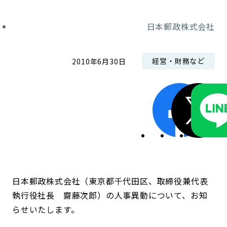
コンダクト向上の取組み
財務情報・IR資料
持続可能な金融のフレームワーク
日本郵政株式会社
ローカル共創イニシアティブ
IRニュース
環境
経営・財務など
2010年6月30日
IRカレンダー
関連事業
社会
ガバナンス
ESGデータ集
日本郵政株式会社（東京都千代田区、取締役兼代表
執行役社長 齋藤次郎）の人事異動について、お知
らせいたします。