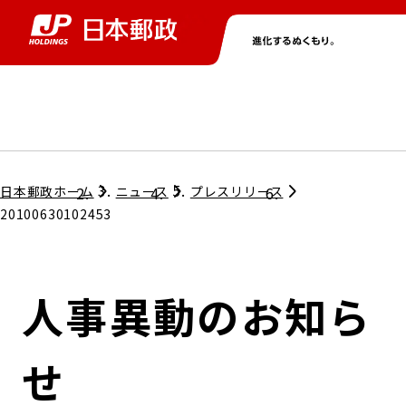
グループ情報
株主・投資家情報
ニュース
サステナビリティ
採用情報
トップ
トップ
トップ
トップ
トップ
日本郵政ホーム
ニュース
プレスリリース
20100630102453
取締役兼代表執行役社長メッセージ
会社情報
経営方針
人事異動のお知ら
担当役員メッセージ
コンプライアンス
個人投資家のみなさまへ
せ
ガバナンス
株式情報
サステナビリティマネジメント