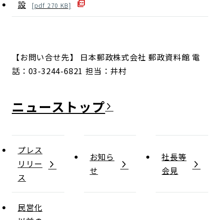
設
[
pdf
270
KB]
【お問い合せ先】 日本郵政株式会社 郵政資料館 電
話：03-3244-6821 担当：井村
ニュース
プレス
お知ら
社長等
リリー
せ
会見
ス
民営化