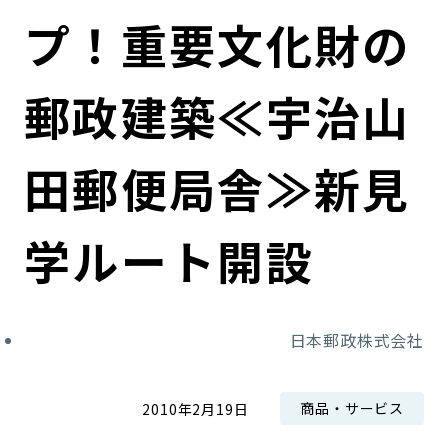
コンダクト向上の取組み
財務情報・IR資料
持続可能な金融のフレームワーク
プ！重要文化財の
ローカル共創イニシアティブ
IRニュース
環境
郵政建築≪宇治山
IRカレンダー
関連事業
社会
田郵便局舎≫新見
ガバナンス
学ルート開設
ESGデータ集
日本郵政株式会社
商品・サービス
2010年2月19日