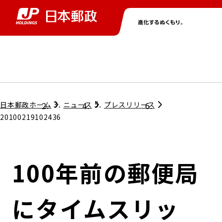
グループ情報
株主・投資家情報
ニュース
サステナビリティ
採用情報
トップ
トップ
トップ
トップ
トップ
日本郵政ホーム
ニュース
プレスリリース
20100219102436
取締役兼代表執行役社長メッセージ
会社情報
経営方針
100年前の郵便局
担当役員メッセージ
コンプライアンス
個人投資家のみなさまへ
にタイムスリッ
ガバナンス
株式情報
サステナビリティマネジメント