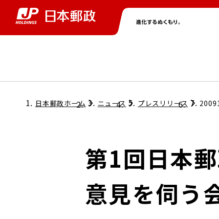
グループ情報
株主・投資家情報
ニュース
サステナビリティ
採用情報
トップ
トップ
トップ
トップ
トップ
日本郵政ホーム
ニュース
プレスリリース
2009
取締役兼代表執行役社長メッセージ
会社情報
経営方針
第1回日本
担当役員メッセージ
コンプライアンス
個人投資家のみなさまへ
意見を伺う
ガバナンス
株式情報
サステナビリティマネジメント