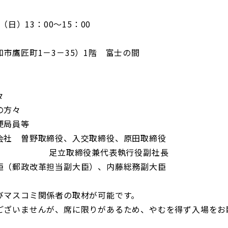
日）13：00～15：00
鷹匠町1－3－35）1階 富士の間
々
方々
局員等
野取締役、入交取締役、原田取締役
兼代表執行役副社長
（郵政改革担当副大臣）、内藤総務副大臣
マスコミ関係者の取材が可能です。
いませんが、席に限りがあるため、やむを得ず入場をお