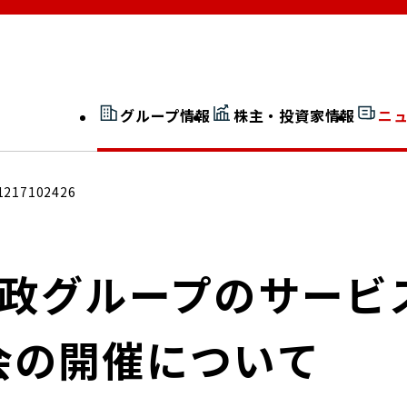
グループ情報
株主・投資家情報
ニ
開示情報検索
外部からの評価
1217102426
社長室通信
JP 改革実行委員会
郵政グループのサービ
会の開催について
広告ギャラリー