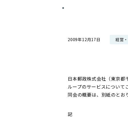
コンダクト向上の取組み
財務情報・IR資料
持続可能な金融のフレームワーク
ローカル共創イニシアティブ
IRニュース
環境
IRカレンダー
経営
2009年12月17日
関連事業
社会
ガバナンス
ESGデータ集
日本郵政株式会社（東京都
ループのサービスについて
同会の概要は、別紙のとお
記