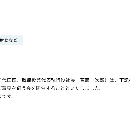
日本郵政グループ女子陸上部
IRに関するQ＆A
IRに関するお問い合せ
IRメール配信
・財務など
IRサイトマップ
千代田区、取締役兼代表執行役社長 齋藤 次郎）は、下記
ご意見を伺う会を開催することといたしました。
りです。