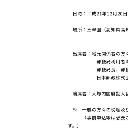
日時：平成21年12月20日（
場所：三翠園（高知県高知市
出席者：地元関係者の方
郵便局利用者の
郵便局長、郵便
日本郵政株式会社 曽
足立取締役
陪席者：大塚内閣府副大臣
※ 一般の方々の傍聴及び
（事前申込等は必要ござ
す。）