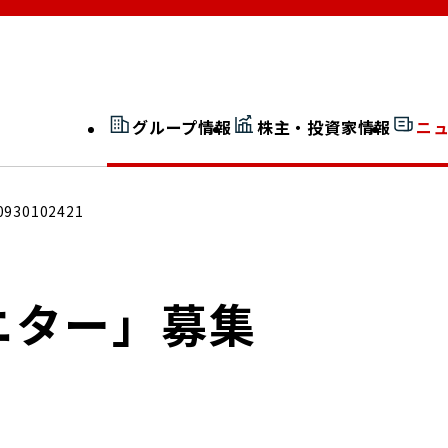
グループ情報
株主・投資家情報
ニ
開示情報検索
外部からの評価
0930102421
社長室通信
JP 改革実行委員会
ニター」募集
広告ギャラリー