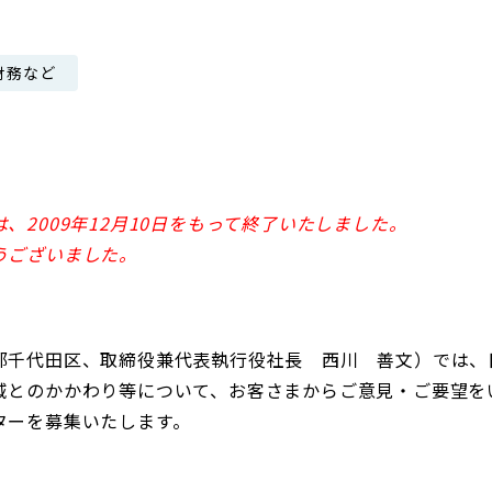
日本郵政グループ女子陸上部
財務など
IRに関するQ＆A
IRに関するお問い合せ
IRメール配信
IRサイトマップ
、2009年12月10日をもって終了いたしました。
うございました。
千代田区、取締役兼代表執行役社長 西川 善文）では、
域とのかかわり等について、お客さまからご意見・ご要望を
ターを募集いたします。