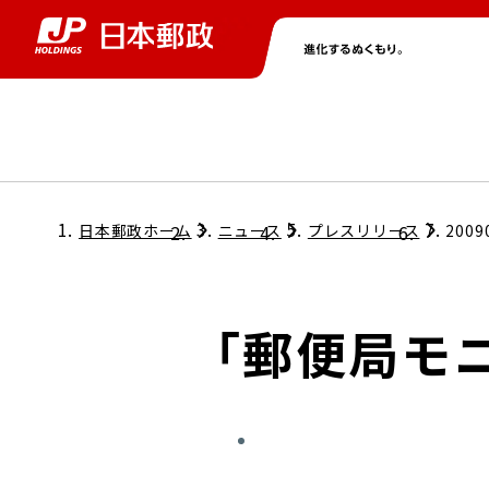
グループ情報
株主・投資家情報
ニュース
サステナビリティ
採用情報
トップ
トップ
トップ
トップ
トップ
日本郵政ホーム
ニュース
プレスリリース
2009
取締役兼代表執行役社長メッセージ
会社情報
経営方針
「郵便局モ
担当役員メッセージ
コンプライアンス
個人投資家のみなさまへ
ガバナンス
株式情報
サステナビリティマネジメント