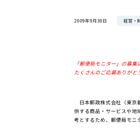
コンダクト向上の取組み
財務情報・IR資料
持続可能な金融のフレームワーク
経営・
2009年9月30日
ローカル共創イニシアティブ
IRニュース
環境
IRカレンダー
関連事業
社会
ガバナンス
「郵便局モニター」の募集は
たくさんのご応募ありがと
ESGデータ集
日本郵政株式会社（東京都
供する商品・サービスや地
考とするため、郵便局モニ