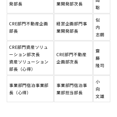
岡
発部長
業開発部次長
聡
似
CRE部門不動産企画
経営企画部門事
内
部長
業開発部長
志朗
CRE部門資産ソリュ
齋
ーション部次長
CRE部門不動産
藤
資産ソリューション
企画部次長
隆司
部長（心得）
小
事業部門宿泊事業部
事業部門宿泊事
向
長（心得）
業部担当部長
文雄