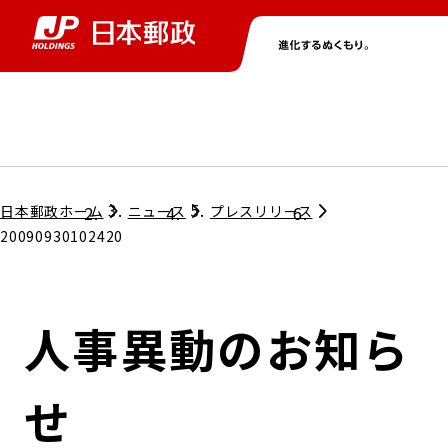
グループ情報
株主・投資家情報
ニュース
サステナビリティ
採用情報
トップ
トップ
トップ
トップ
トップ
日本郵政ホーム
ニュース
プレスリリース
20090930102420
取締役兼代表執行役社長メッセージ
会社情報
経営方針
人事異動のお知ら
担当役員メッセージ
コンプライアンス
個人投資家のみなさまへ
せ
ガバナンス
株式情報
サステナビリティマネジメント