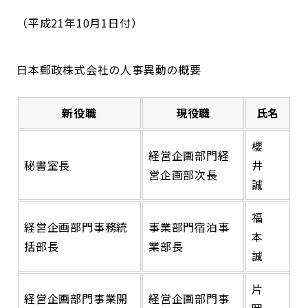
（平成21年10月1日付）
日本郵政株式会社の人事異動の概要
新役職
現役職
氏名
櫻
経営企画部門経
秘書室長
井
営企画部次長
誠
福
経営企画部門事務統
事業部門宿泊事
本
括部長
業部長
誠
片
経営企画部門事業開
経営企画部門事