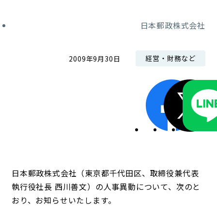
コンダクト向上の取組み
財務情報・IR資料
持続可能な金融のフレームワーク
日本郵政株式会社
ローカル共創イニシアティブ
IRニュース
環境
経営・財務など
2009年9月30日
IRカレンダー
関連事業
社会
ガバナンス
ESGデータ集
日本郵政株式会社（東京都千代田区、取締役兼代表
執行役社長 西川善文）の人事異動について、次のと
おり、お知らせいたします。