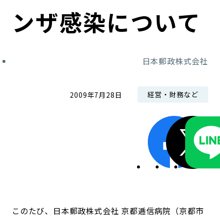
コンダクト向上の取組み
財務情報・IR資料
持続可能な金融のフレームワーク
ンザ感染について
ローカル共創イニシアティブ
IRニュース
環境
日本郵政株式会社
IRカレンダー
関連事業
社会
経営・財務など
2009年7月28日
ガバナンス
ESGデータ集
このたび、日本郵政株式会社 京都逓信病院（京都市