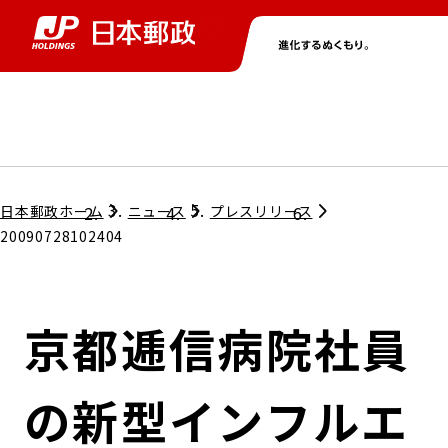
グループ情報
株主・投資家情報
ニュース
サステナビリティ
採用情報
トップ
トップ
トップ
トップ
トップ
日本郵政ホーム
ニュース
プレスリリース
20090728102404
取締役兼代表執行役社長メッセージ
会社情報
経営方針
京都逓信病院社員
担当役員メッセージ
コンプライアンス
個人投資家のみなさまへ
の新型インフルエ
ガバナンス
株式情報
サステナビリティマネジメント