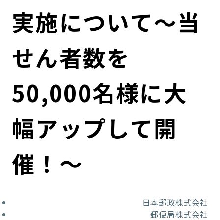
コンダクト向上の取組み
財務情報・IR資料
持続可能な金融のフレームワーク
実施について～当
ローカル共創イニシアティブ
IRニュース
環境
せん者数を
IRカレンダー
関連事業
社会
50,000名様に大
ガバナンス
幅アップして開
ESGデータ集
催！～
日本郵政株式会社
郵便局株式会社