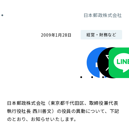
コンダクト向上の取組み
財務情報・IR資料
持続可能な金融のフレームワーク
日本郵政株式会社
ローカル共創イニシアティブ
IRニュース
環境
経営・財務など
2009年1月28日
IRカレンダー
関連事業
社会
ガバナンス
ESGデータ集
日本郵政株式会社（東京都千代田区、取締役兼代表
執行役社長 西川善文）の役員の異動について、下記
のとおり、お知らせいたします。