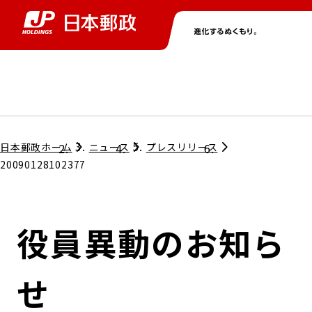
グループ情報
株主・投資家情報
ニュース
サステナビリティ
採用情報
トップ
トップ
トップ
トップ
トップ
日本郵政ホーム
ニュース
プレスリリース
20090128102377
取締役兼代表執行役社長メッセージ
会社情報
経営方針
役員異動のお知ら
担当役員メッセージ
コンプライアンス
個人投資家のみなさまへ
せ
ガバナンス
株式情報
サステナビリティマネジメント