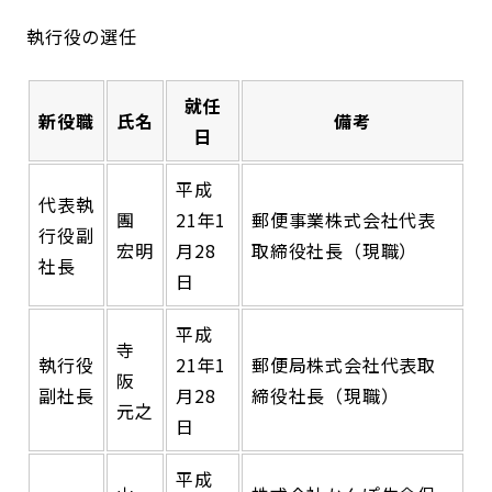
執行役の選任
就任
新役職
氏名
備考
日
平成
代表執
團
21年1
郵便事業株式会社代表
行役副
宏明
月28
取締役社長（現職）
社長
日
平成
寺
執行役
21年1
郵便局株式会社代表取
阪
副社長
月28
締役社長（現職）
元之
日
平成