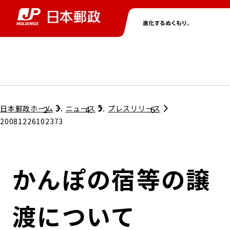
グループ情報
株主・投資家情報
ニュース
サステナビリティ
採用情報
トップ
トップ
トップ
トップ
トップ
日本郵政ホーム
ニュース
プレスリリース
20081226102373
取締役兼代表執行役社長メッセージ
会社情報
経営方針
かんぽの宿等の譲
担当役員メッセージ
コンプライアンス
個人投資家のみなさまへ
渡について
ガバナンス
株式情報
サステナビリティマネジメント