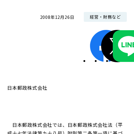
コンダクト向上の取組み
財務情報・IR資料
持続可能な金融のフレームワーク
経営・財務など
2008年12月26日
ローカル共創イニシアティブ
IRニュース
環境
IRカレンダー
関連事業
社会
ガバナンス
ESGデータ集
日本郵政株式会社
日本郵政株式会社では、日本郵政株式会社法（平
成十七年法律第九十八号）附則第二条第一項に基づ