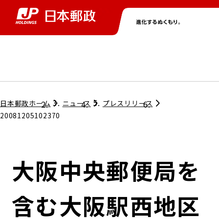
グループ情報
株主・投資家情報
ニュース
サステナビリティ
採用情報
トップ
トップ
トップ
トップ
トップ
日本郵政ホーム
ニュース
プレスリリース
20081205102370
取締役兼代表執行役社長メッセージ
会社情報
経営方針
大阪中央郵便局を
担当役員メッセージ
コンプライアンス
個人投資家のみなさまへ
含む大阪駅西地区
ガバナンス
株式情報
サステナビリティマネジメント