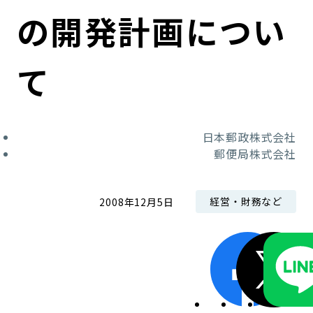
コンダクト向上の取組み
財務情報・IR資料
持続可能な金融のフレームワーク
の開発計画につい
ローカル共創イニシアティブ
IRニュース
環境
て
IRカレンダー
関連事業
社会
日本郵政株式会社
ガバナンス
郵便局株式会社
ESGデータ集
経営・財務など
2008年12月5日