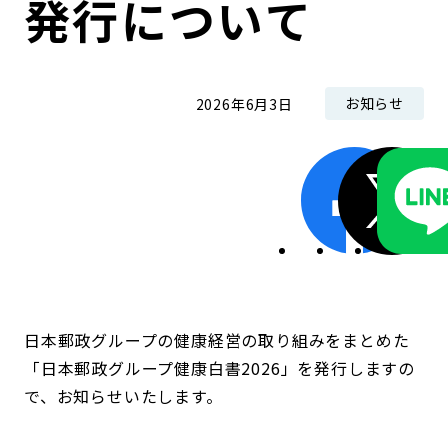
発行について
コンダクト向上の取組み
財務情報・IR資料
持続可能な金融のフレームワーク
ローカル共創イニシアティブ
IRニュース
環境
お知らせ
2026年6月3日
IRカレンダー
関連事業
社会
ガバナンス
ESGデータ集
日本郵政グループの健康経営の取り組みをまとめた
「日本郵政グループ健康白書2026」を発行しますの
で、お知らせいたします。