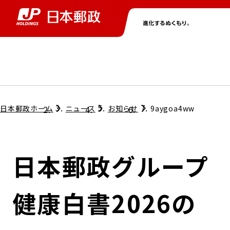
グループ情報
株主・投資家情報
ニュース
サステナビリティ
採用情報
トップ
トップ
トップ
トップ
トップ
日本郵政ホーム
ニュース
お知らせ
9aygoa4ww
取締役兼代表執行役社長メッセージ
会社情報
経営方針
日本郵政グループ
担当役員メッセージ
コンプライアンス
個人投資家のみなさまへ
健康白書2026の
ガバナンス
株式情報
サステナビリティマネジメント