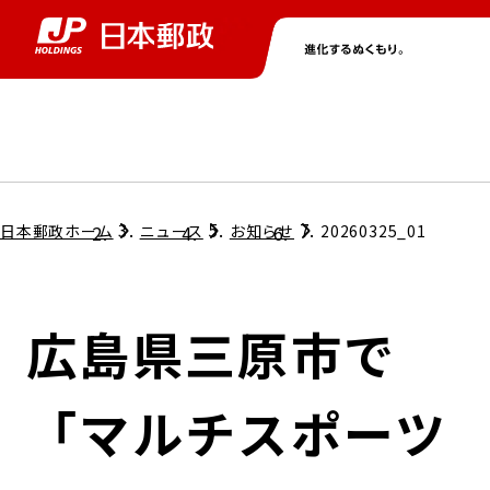
グループ情報
株主・投資家情報
ニュース
サステナビリティ
採用情報
トップ
トップ
トップ
トップ
トップ
日本郵政ホーム
ニュース
お知らせ
20260325_01
取締役兼代表執行役社長メッセージ
会社情報
経営方針
広島県三原市で
担当役員メッセージ
コンプライアンス
個人投資家のみなさまへ
「マルチスポーツ
ガバナンス
株式情報
サステナビリティマネジメント