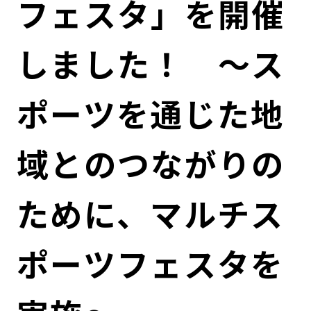
フェスタ」を開催
コンダクト向上の取組み
財務情報・IR資料
持続可能な金融のフレームワーク
しました！ ～ス
ローカル共創イニシアティブ
IRニュース
環境
IRカレンダー
関連事業
社会
ポーツを通じた地
ガバナンス
域とのつながりの
ESGデータ集
ために、マルチス
ポーツフェスタを