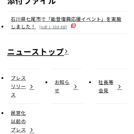
添付ファイル
石川県七尾市で「能登復興応援イベント」を実施
しました！
[
pdf
1,508
KB]
ニュース
プレス
お知ら
社長等
リリー
せ
会見
ス
民営化
以前の
プレス