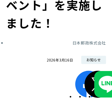
ベント」を実施し
コンダクト向上の取組み
財務情報・IR資料
持続可能な金融のフレームワーク
ました！
ローカル共創イニシアティブ
IRニュース
環境
IRカレンダー
関連事業
社会
日本郵政株式会社
ガバナンス
お知らせ
2026年3月16日
ESGデータ集