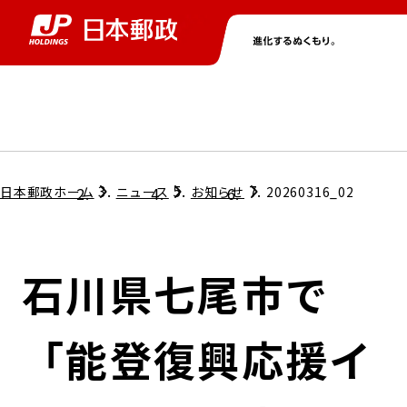
グループ情報
株主・投資家情報
ニュース
サステナビリティ
採用情報
トップ
トップ
トップ
トップ
トップ
日本郵政ホーム
ニュース
お知らせ
20260316_02
取締役兼代表執行役社長メッセージ
会社情報
経営方針
石川県七尾市で
担当役員メッセージ
コンプライアンス
個人投資家のみなさまへ
「能登復興応援イ
ガバナンス
株式情報
サステナビリティマネジメント