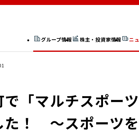
グループ情報
株主・投資家情報
ニ
開示情報検索
外部からの評価
01
社長室通信
JP 改革実行委員会
町で「マルチスポー
した！ ～スポーツ
広告ギャラリー