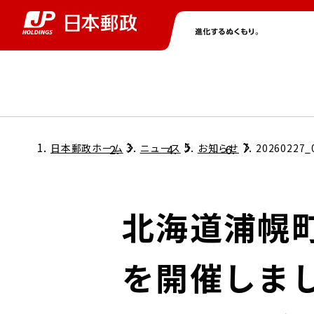
グループ情報
株主・投資家情報
ニュース
サステナビリティ
採用情報
トップ
トップ
トップ
トップ
トップ
日本郵政ホーム
ニュース
お知らせ
20260227_
取締役兼代表執行役社長メッセージ
会社情報
経営方針
北海道浦幌
担当役員メッセージ
コンプライアンス
個人投資家のみなさまへ
を開催しま
ガバナンス
株式情報
サステナビリティマネジメント