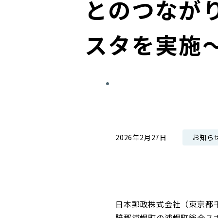
とのつなが
コンダクト向上の取組み
財務情報・IR資料
持続可能な金融のフレームワーク
スタを実施
ローカル共創イニシアティブ
IRニュース
環境
IRカレンダー
関連事業
社会
ガバナンス
ESGデータ集
お知ら
2026年2月27日
日本郵政株式会社（東京都千
勝郡浦幌町の浦幌町総合ス