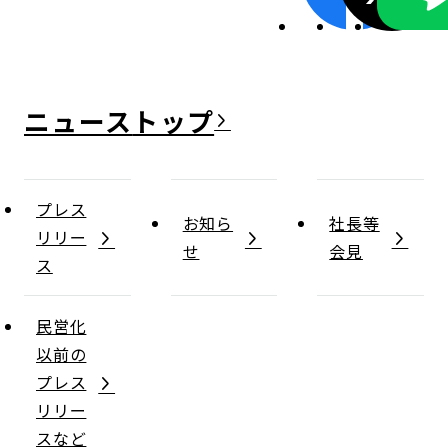
ニュース
プレス
お知ら
社長等
リリー
せ
会見
ス
民営化
以前の
プレス
リリー
スなど