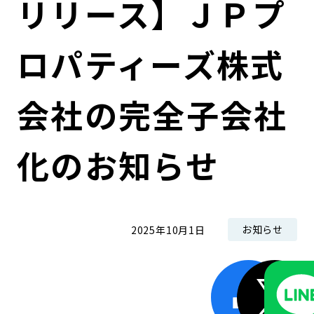
リリース】ＪＰプ
コンダクト向上の取組み
財務情報・IR資料
持続可能な金融のフレームワーク
ロパティーズ株式
ローカル共創イニシアティブ
IRニュース
環境
IRカレンダー
関連事業
社会
会社の完全子会社
ガバナンス
化のお知らせ
ESGデータ集
お知らせ
2025年10月1日