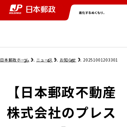
グループ情報
株主・投資家情報
ニュース
サステナビリティ
採用情報
トップ
トップ
トップ
トップ
トップ
日本郵政ホーム
ニュース
お知らせ
20251001203301
取締役兼代表執行役社長メッセージ
会社情報
経営方針
【日本郵政不動産
担当役員メッセージ
コンプライアンス
個人投資家のみなさまへ
株式会社のプレス
ガバナンス
株式情報
サステナビリティマネジメント