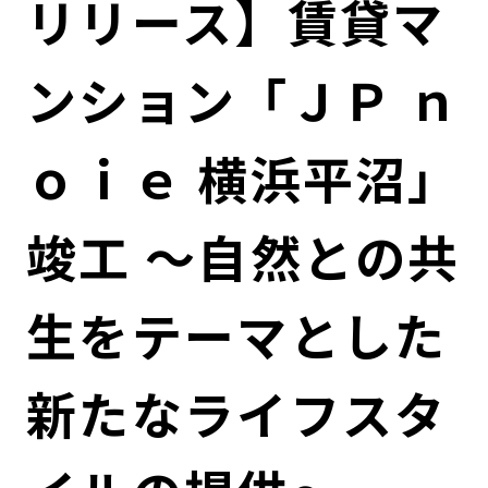
リリース】賃貸マ
コンダクト向上の取組み
財務情報・IR資料
持続可能な金融のフレームワーク
ンション「ＪＰ ｎ
ローカル共創イニシアティブ
IRニュース
環境
IRカレンダー
関連事業
社会
ｏｉｅ 横浜平沼」
ガバナンス
竣工 ～自然との共
ESGデータ集
生をテーマとした
新たなライフスタ