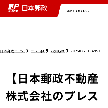
グループ情報
株主・投資家情報
ニュース
サステナビリティ
採用情報
トップ
トップ
トップ
トップ
トップ
日本郵政ホーム
ニュース
お知らせ
20250228194953
取締役兼代表執行役社長メッセージ
会社情報
経営方針
【日本郵政不動産
担当役員メッセージ
コンプライアンス
個人投資家のみなさまへ
株式会社のプレス
ガバナンス
株式情報
サステナビリティマネジメント