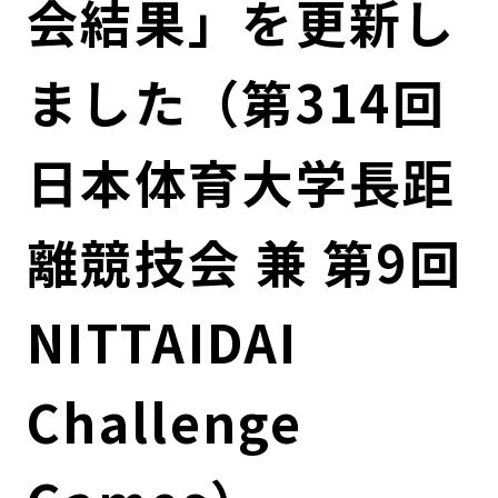
会結果」を更新し
コンダクト向上の取組み
財務情報・IR資料
持続可能な金融のフレームワーク
ました（第314回
ローカル共創イニシアティブ
IRニュース
環境
IRカレンダー
関連事業
社会
日本体育大学長距
ガバナンス
離競技会 兼 第9回
ESGデータ集
NITTAIDAI
Challenge