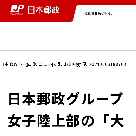
グループ情報
株主・投資家情報
ニュース
サステナビリティ
採用情報
トップ
トップ
トップ
トップ
トップ
日本郵政ホーム
ニュース
お知らせ
20240603188763
取締役兼代表執行役社長メッセージ
会社情報
経営方針
日本郵政グループ
担当役員メッセージ
コンプライアンス
個人投資家のみなさまへ
女子陸上部の「大
ガバナンス
株式情報
サステナビリティマネジメント