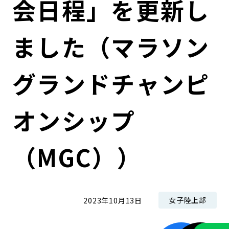
会日程」を更新し
コンダクト向上の取組み
財務情報・IR資料
持続可能な金融のフレームワーク
ました（マラソン
ローカル共創イニシアティブ
IRニュース
環境
IRカレンダー
関連事業
社会
グランドチャンピ
ガバナンス
オンシップ
ESGデータ集
（MGC））
女子陸上部
2023年10月13日