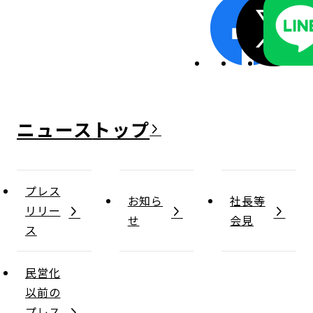
ニュース
プレス
お知ら
社長等
リリー
せ
会見
ス
民営化
以前の
プレス