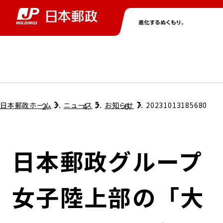
グループ情報
株主・投資家情報
ニュース
サステナビリティ
採用情報
トップ
トップ
トップ
トップ
トップ
日本郵政ホーム
ニュース
お知らせ
20231013185680
取締役兼代表執行役社長メッセージ
会社情報
経営方針
日本郵政グループ
担当役員メッセージ
コンプライアンス
個人投資家のみなさまへ
女子陸上部の「大
ガバナンス
株式情報
サステナビリティマネジメント