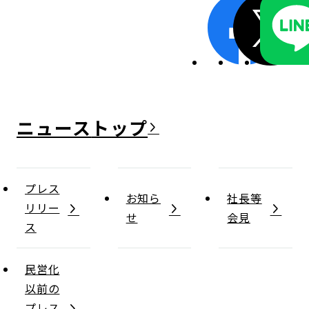
ニュース
プレス
お知ら
社長等
リリー
せ
会見
ス
民営化
以前の
プレス