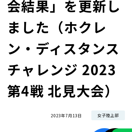
会結果」を更新し
コンダクト向上の取組み
財務情報・IR資料
持続可能な金融のフレームワーク
ました（ホクレ
ローカル共創イニシアティブ
IRニュース
環境
IRカレンダー
関連事業
社会
ン・ディスタンス
ガバナンス
チャレンジ 2023
ESGデータ集
第4戦 北見大会）
女子陸上部
2023年7月13日