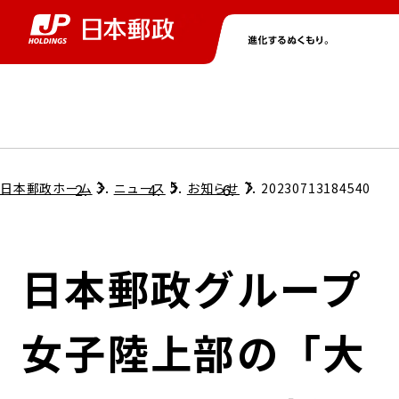
グループ情報
株主・投資家情報
ニュース
サステナビリティ
採用情報
トップ
トップ
トップ
トップ
トップ
日本郵政ホーム
ニュース
お知らせ
20230713184540
取締役兼代表執行役社長メッセージ
会社情報
経営方針
日本郵政グループ
担当役員メッセージ
コンプライアンス
個人投資家のみなさまへ
女子陸上部の「大
ガバナンス
株式情報
サステナビリティマネジメント