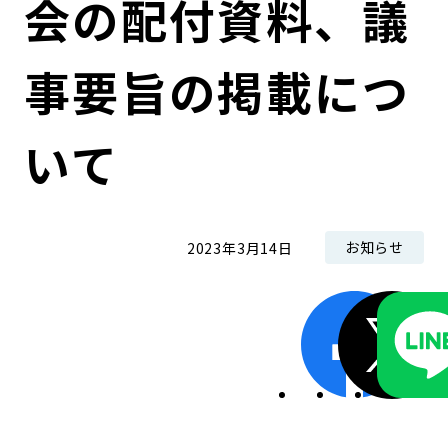
会の配付資料、議
コンダクト向上の取組み
財務情報・IR資料
持続可能な金融のフレームワーク
事要旨の掲載につ
ローカル共創イニシアティブ
IRニュース
環境
IRカレンダー
関連事業
社会
いて
ガバナンス
お知らせ
2023年3月14日
ESGデータ集