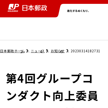
グループ情報
株主・投資家情報
ニュース
サステナビリティ
採用情報
トップ
トップ
トップ
トップ
トップ
日本郵政ホーム
ニュース
お知らせ
20230314182731
取締役兼代表執行役社長メッセージ
会社情報
経営方針
第4回グループコ
担当役員メッセージ
コンプライアンス
個人投資家のみなさまへ
ンダクト向上委員
ガバナンス
株式情報
サステナビリティマネジメント