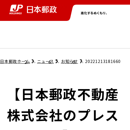
グループ情報
株主・投資家情報
ニュース
サステナビリティ
採用情報
トップ
トップ
トップ
トップ
トップ
日本郵政ホーム
ニュース
お知らせ
20221213181660
取締役兼代表執行役社長メッセージ
会社情報
経営方針
【日本郵政不動産
担当役員メッセージ
コンプライアンス
個人投資家のみなさまへ
株式会社のプレス
ガバナンス
株式情報
サステナビリティマネジメント