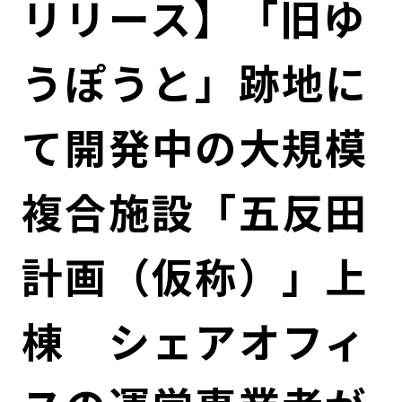
リリース】「旧ゆ
コンダクト向上の取組み
財務情報・IR資料
持続可能な金融のフレームワーク
うぽうと」跡地に
ローカル共創イニシアティブ
IRニュース
環境
IRカレンダー
関連事業
社会
て開発中の大規模
ガバナンス
複合施設「五反田
ESGデータ集
計画（仮称）」上
棟 シェアオフィ