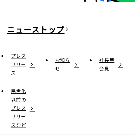
ニュース
プレス
お知ら
社長等
リリー
せ
会見
ス
民営化
以前の
プレス
リリー
スなど