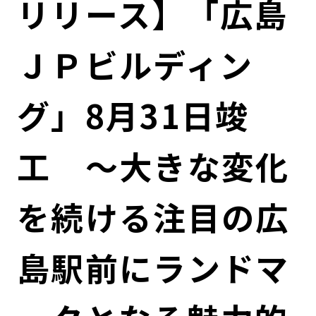
リリース】「広島
コンダクト向上の取組み
財務情報・IR資料
持続可能な金融のフレームワーク
ＪＰビルディン
ローカル共創イニシアティブ
IRニュース
環境
IRカレンダー
関連事業
社会
グ」8月31日竣
ガバナンス
工 ～大きな変化
ESGデータ集
を続ける注目の広
島駅前にランドマ