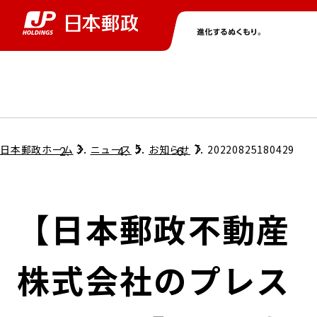
グループ情報
株主・投資家情報
ニュース
サステナビリティ
採用情報
トップ
トップ
トップ
トップ
トップ
日本郵政ホーム
ニュース
お知らせ
20220825180429
取締役兼代表執行役社長メッセージ
会社情報
経営方針
【日本郵政不動産
担当役員メッセージ
コンプライアンス
個人投資家のみなさまへ
株式会社のプレス
ガバナンス
株式情報
サステナビリティマネジメント