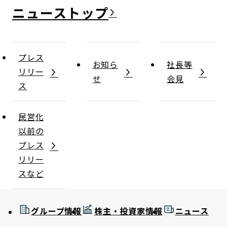
ニュース
プレス
お知ら
社長等
リリー
せ
会見
ス
民営化
以前の
プレス
リリー
スなど
グループ情報
株主・投資家情報
ニュース