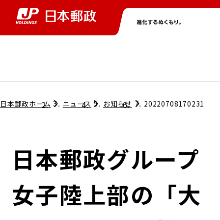
グループ情報
株主・投資家情報
ニュース
サステナビリティ
採用情報
トップ
トップ
トップ
トップ
トップ
日本郵政ホーム
ニュース
お知らせ
20220708170231
取締役兼代表執行役社長メッセージ
会社情報
経営方針
日本郵政グループ
担当役員メッセージ
コンプライアンス
個人投資家のみなさまへ
女子陸上部の「大
ガバナンス
株式情報
サステナビリティマネジメント