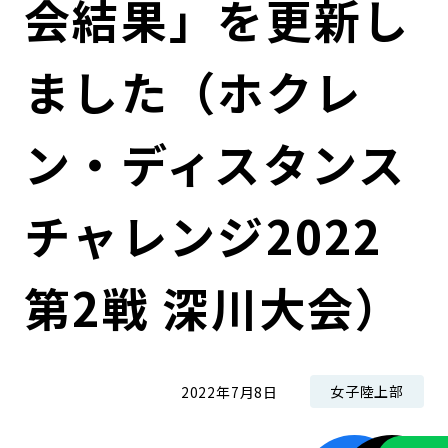
会結果」を更新し
コンダクト向上の取組み
財務情報・IR資料
持続可能な金融のフレームワーク
ました（ホクレ
ローカル共創イニシアティブ
IRニュース
環境
IRカレンダー
関連事業
社会
ン・ディスタンス
ガバナンス
チャレンジ2022
ESGデータ集
第2戦 深川大会）
女子陸上部
2022年7月8日