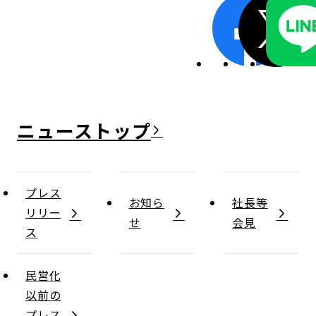
ニュース
プレス
お知ら
社長等
リリー
せ
会見
ス
民営化
以前の
プレス