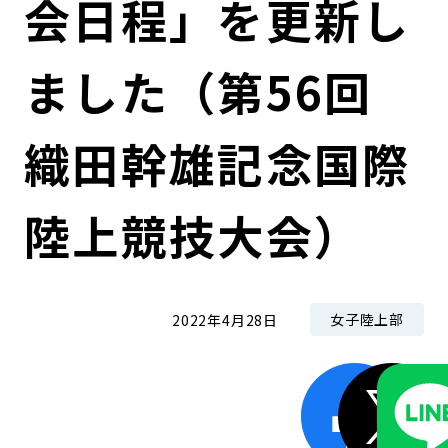
会日程」を更新し
コンダクト向上の取組み
財務情報・IR資料
持続可能な金融のフレームワーク
ました（第56回
ローカル共創イニシアティブ
IRニュース
環境
IRカレンダー
関連事業
社会
織田幹雄記念国際
ガバナンス
陸上競技大会）
ESGデータ集
女子陸上部
2022年4月28日