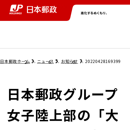
グループ情報
株主・投資家情報
ニュース
サステナビリティ
採用情報
トップ
トップ
トップ
トップ
トップ
日本郵政ホーム
ニュース
お知らせ
20220428169399
取締役兼代表執行役社長メッセージ
会社情報
経営方針
日本郵政グループ
担当役員メッセージ
コンプライアンス
個人投資家のみなさまへ
女子陸上部の「大
ガバナンス
株式情報
サステナビリティマネジメント