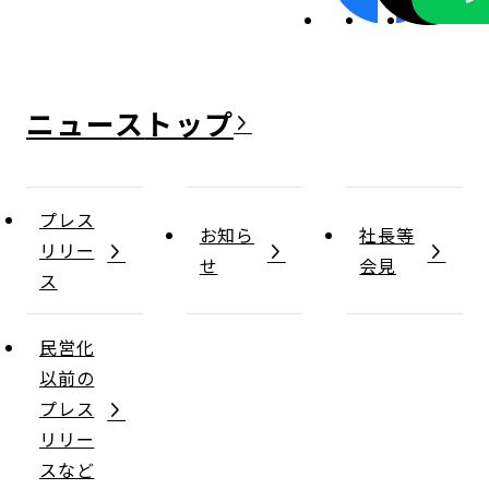
ニュース
プレス
お知ら
社長等
リリー
せ
会見
ス
民営化
以前の
プレス
リリー
スなど