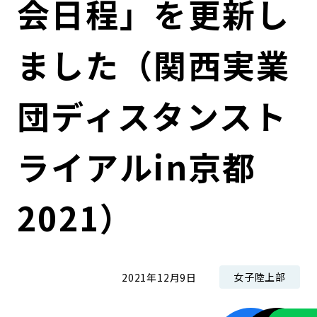
会日程」を更新し
コンダクト向上の取組み
財務情報・IR資料
持続可能な金融のフレームワーク
ました（関西実業
ローカル共創イニシアティブ
IRニュース
環境
IRカレンダー
関連事業
社会
団ディスタンスト
ガバナンス
ライアルin京都
ESGデータ集
2021）
女子陸上部
2021年12月9日