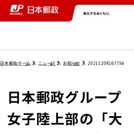
グループ情報
株主・投資家情報
ニュース
サステナビリティ
採用情報
トップ
トップ
トップ
トップ
トップ
日本郵政ホーム
ニュース
お知らせ
20211209167756
取締役兼代表執行役社長メッセージ
会社情報
経営方針
日本郵政グループ
担当役員メッセージ
コンプライアンス
個人投資家のみなさまへ
女子陸上部の「大
ガバナンス
株式情報
サステナビリティマネジメント