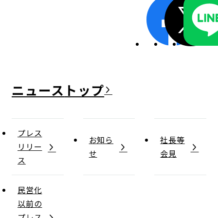
ニュース
プレス
お知ら
社長等
リリー
せ
会見
ス
民営化
以前の
プレス