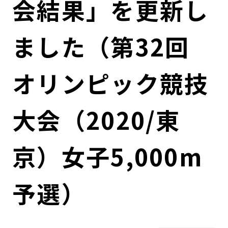
会結果」を更新し
コンダクト向上の取組み
財務情報・IR資料
持続可能な金融のフレームワーク
ました（第32回
ローカル共創イニシアティブ
IRニュース
環境
IRカレンダー
関連事業
社会
オリンピック競技
ガバナンス
大会（2020/東
ESGデータ集
京）女子5,000m
予選）