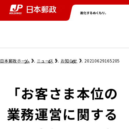
グループ情報
株主・投資家情報
ニュース
サステナビリティ
採用情報
トップ
トップ
トップ
トップ
トップ
日本郵政ホーム
ニュース
お知らせ
20210629165205
取締役兼代表執行役社長メッセージ
会社情報
経営方針
「お客さま本位の
担当役員メッセージ
コンプライアンス
個人投資家のみなさまへ
業務運営に関する
ガバナンス
株式情報
サステナビリティマネジメント