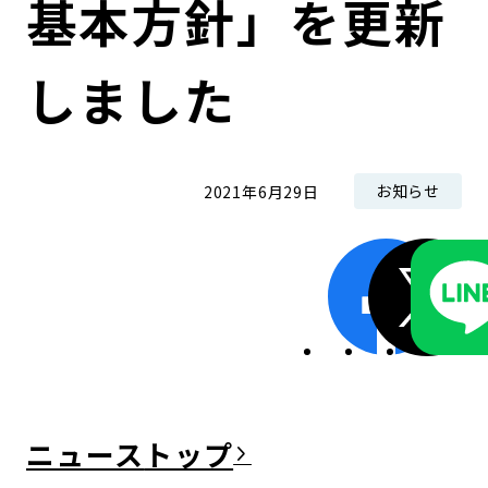
基本方針」を更新
コンダクト向上の取組み
財務情報・IR資料
持続可能な金融のフレームワーク
しました
ローカル共創イニシアティブ
IRニュース
環境
IRカレンダー
関連事業
社会
お知らせ
2021年6月29日
ガバナンス
ESGデータ集
ニュース