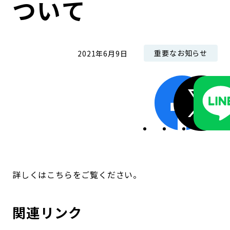
ついて
コンダクト向上の取組み
財務情報・IR資料
持続可能な金融のフレームワーク
ローカル共創イニシアティブ
IRニュース
環境
重要なお知らせ
2021年6月9日
IRカレンダー
関連事業
社会
ガバナンス
ESGデータ集
詳しくはこちらをご覧ください。
関連リンク