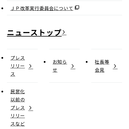
ＪＰ改革実行委員会について
ニュース
プレス
お知ら
社長等
リリー
せ
会見
ス
民営化
以前の
プレス
リリー
スなど