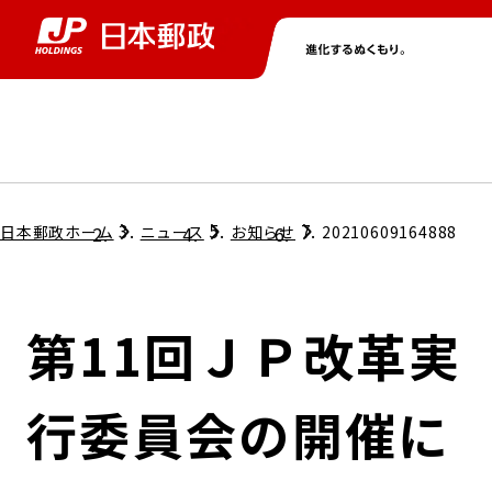
グループ情報
株主・投資家情報
ニュース
サステナビリティ
採用情報
トップ
トップ
トップ
トップ
トップ
日本郵政ホーム
ニュース
お知らせ
20210609164888
取締役兼代表執行役社長メッセージ
会社情報
経営方針
第11回ＪＰ改革実
担当役員メッセージ
コンプライアンス
個人投資家のみなさまへ
行委員会の開催に
ガバナンス
株式情報
サステナビリティマネジメント