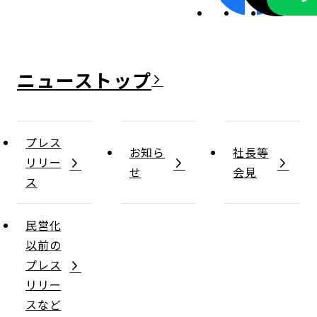
ニュース
プレス
お知ら
社長等
リリー
せ
会見
ス
民営化
以前の
プレス
リリー
スなど