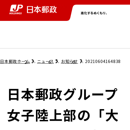
グループ情報
株主・投資家情報
ニュース
サステナビリティ
採用情報
トップ
トップ
トップ
トップ
トップ
日本郵政ホーム
ニュース
お知らせ
20210604164838
取締役兼代表執行役社長メッセージ
会社情報
経営方針
日本郵政グループ
担当役員メッセージ
コンプライアンス
個人投資家のみなさまへ
女子陸上部の「大
ガバナンス
株式情報
サステナビリティマネジメント