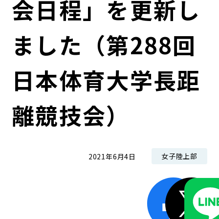
会日程」を更新し
コンダクト向上の取組み
財務情報・IR資料
持続可能な金融のフレームワーク
ました（第288回
ローカル共創イニシアティブ
IRニュース
環境
IRカレンダー
関連事業
社会
日本体育大学長距
ガバナンス
離競技会）
ESGデータ集
女子陸上部
2021年6月4日