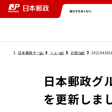
グループ情報
株主・投資家情報
ニュース
サステナビリティ
採用情報
トップ
トップ
トップ
トップ
トップ
日本郵政ホーム
ニュース
お知らせ
202104301
取締役兼代表執行役社長メッセージ
会社情報
経営方針
日本郵政グ
担当役員メッセージ
コンプライアンス
個人投資家のみなさまへ
を更新しま
ガバナンス
株式情報
サステナビリティマネジメント