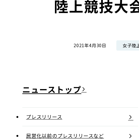
陸上競技大
コンダクト向上の取組み
財務情報・IR資料
持続可能な金融のフレームワーク
ローカル共創イニシアティブ
IRニュース
環境
IRカレンダー
関連事業
社会
女子陸
2021年4月30日
ガバナンス
ESGデータ集
ニュース
プレスリリース
民営化以前のプレスリリースなど