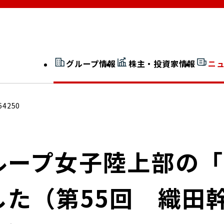
グループ情報
株主・投資家情報
ニ
開示情報検索
外部からの評価
64250
社長室通信
JP 改革実行委員会
ループ女子陸上部の
した（第55回 織田
広告ギャラリー