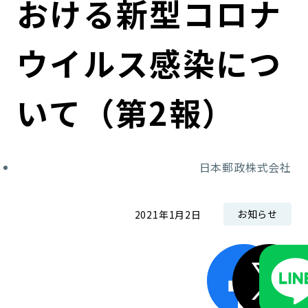
おける新型コロナ
コンダクト向上の取組み
財務情報・IR資料
持続可能な金融のフレームワーク
ウイルス感染につ
ローカル共創イニシアティブ
IRニュース
環境
IRカレンダー
関連事業
社会
いて（第2報）
ガバナンス
日本郵政株式会社
ESGデータ集
お知らせ
2021年1月2日