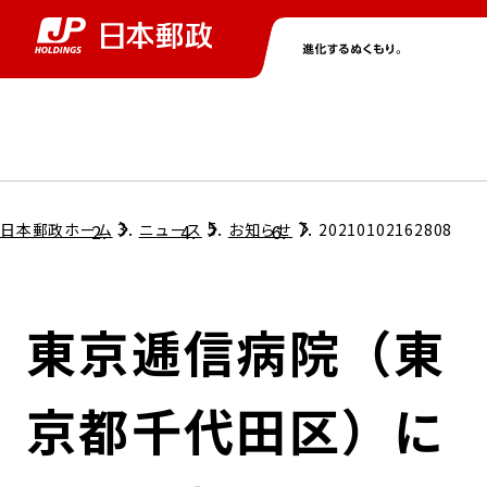
グループ情報
株主・投資家情報
ニュース
サステナビリティ
採用情報
トップ
トップ
トップ
トップ
トップ
日本郵政ホーム
ニュース
お知らせ
20210102162808
取締役兼代表執行役社長メッセージ
会社情報
経営方針
東京逓信病院（東
担当役員メッセージ
コンプライアンス
個人投資家のみなさまへ
京都千代田区）に
ガバナンス
株式情報
サステナビリティマネジメント