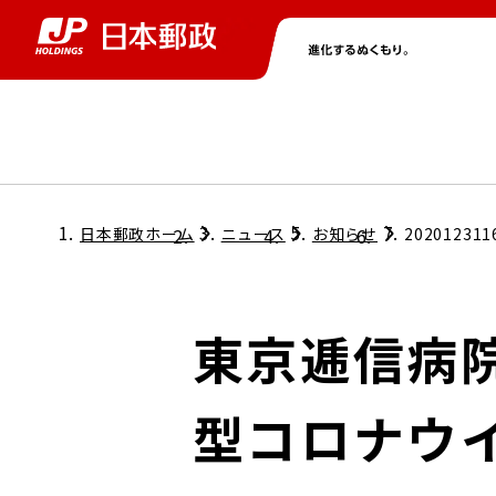
グループ情報
株主・投資家情報
ニュース
サステナビリティ
採用情報
トップ
トップ
トップ
トップ
トップ
日本郵政ホーム
ニュース
お知らせ
202012311
取締役兼代表執行役社長メッセージ
会社情報
経営方針
東京逓信病
担当役員メッセージ
コンプライアンス
個人投資家のみなさまへ
型コロナウ
ガバナンス
株式情報
サステナビリティマネジメント