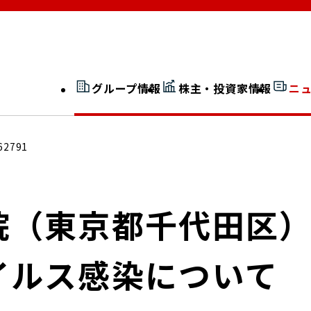
グループ情報
株主・投資家情報
ニ
開示情報検索
外部からの評価
62791
社長室通信
JP 改革実行委員会
院（東京都千代田区
イルス感染について
広告ギャラリー