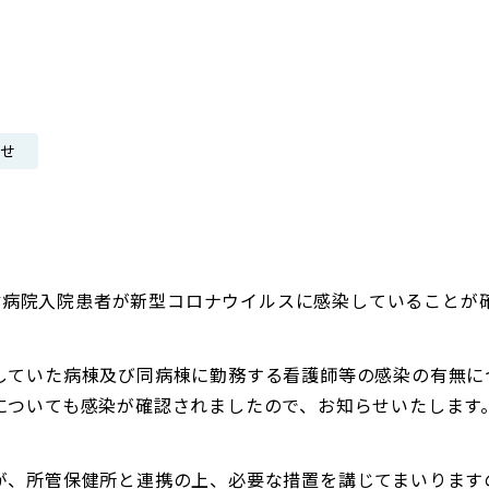
日本郵政グループ女子陸上部
IRに関するQ＆A
IRに関するお問い合せ
IRメール配信
らせ
IRサイトマップ
京逓信病院入院患者が新型コロナウイルスに感染していることが
していた病棟及び同病棟に勤務する看護師等の感染の有無に
についても感染が確認されましたので、お知らせいたします
が、所管保健所と連携の上、必要な措置を講じてまいります