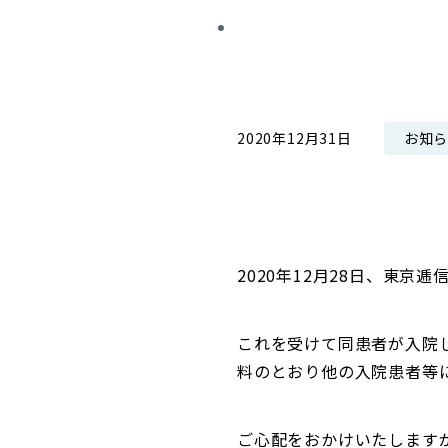
コンダクト向上の取組み
財務情報・IR資料
持続可能な金融のフレームワーク
ローカル共創イニシアティブ
IRニュース
環境
IRカレンダー
お知
2020年12月31日
関連事業
社会
ガバナンス
ESGデータ集
2020年12月28日、東
これを受けて同患者が入院
料のとおり他の入院患者等
ご心配をおかけいたします