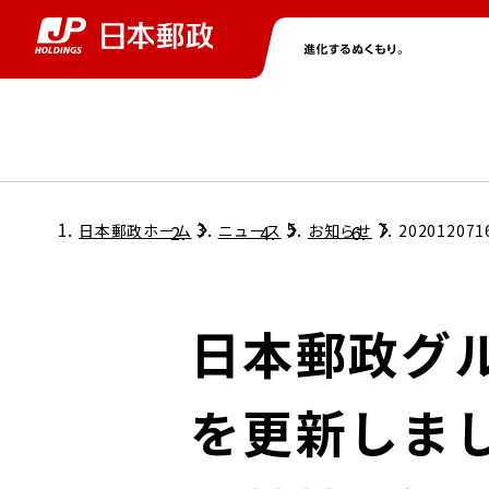
グループ情報
株主・投資家情報
ニュース
サステナビリティ
採用情報
トップ
トップ
トップ
トップ
トップ
日本郵政ホーム
ニュース
お知らせ
202012071
取締役兼代表執行役社長メッセージ
会社情報
経営方針
日本郵政グ
担当役員メッセージ
コンプライアンス
個人投資家のみなさまへ
を更新しまし
ガバナンス
株式情報
サステナビリティマネジメント