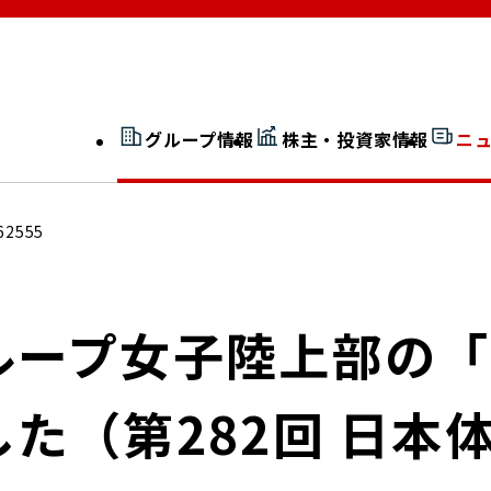
グループ情報
株主・投資家情報
ニ
開示情報検索
外部からの評価
62555
社長室通信
JP 改革実行委員会
ループ女子陸上部の
た（第282回 日本
広告ギャラリー