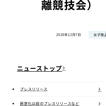
離競技会）
コンダクト向上の取組み
財務情報・IR資料
持続可能な金融のフレームワーク
ローカル共創イニシアティブ
IRニュース
環境
IRカレンダー
関連事業
社会
女子陸
2020年12月7日
ガバナンス
ESGデータ集
ニュース
プレスリリース
民営化以前のプレスリリースなど