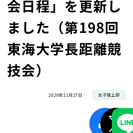
会日程」を更新し
コンダクト向上の取組み
財務情報・IR資料
持続可能な金融のフレームワーク
ました（第198回
ローカル共創イニシアティブ
IRニュース
環境
IRカレンダー
関連事業
社会
東海大学長距離競
ガバナンス
技会）
ESGデータ集
女子陸上部
2020年11月27日