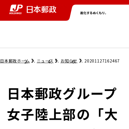
グループ情報
株主・投資家情報
ニュース
サステナビリティ
採用情報
トップ
トップ
トップ
トップ
トップ
日本郵政ホーム
ニュース
お知らせ
20201127162467
取締役兼代表執行役社長メッセージ
会社情報
経営方針
日本郵政グループ
担当役員メッセージ
コンプライアンス
個人投資家のみなさまへ
女子陸上部の「大
ガバナンス
株式情報
サステナビリティマネジメント