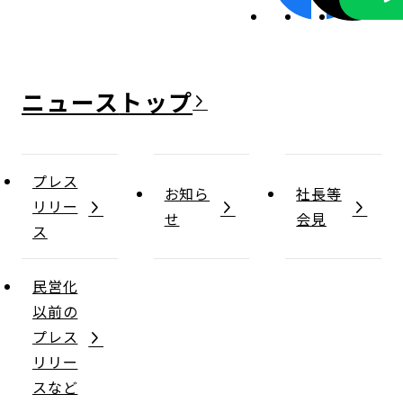
ニュース
プレス
お知ら
社長等
リリー
せ
会見
ス
民営化
以前の
プレス
リリー
スなど