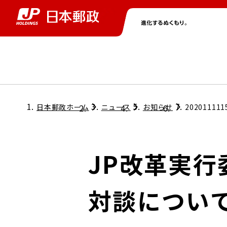
グループ情報
株主・投資家情報
ニュース
サステナビリティ
採用情報
トップ
トップ
トップ
トップ
トップ
日本郵政ホーム
ニュース
お知らせ
202011111
取締役兼代表執行役社長メッセージ
会社情報
経営方針
JP改革実行
担当役員メッセージ
コンプライアンス
個人投資家のみなさまへ
対談につい
ガバナンス
株式情報
サステナビリティマネジメント