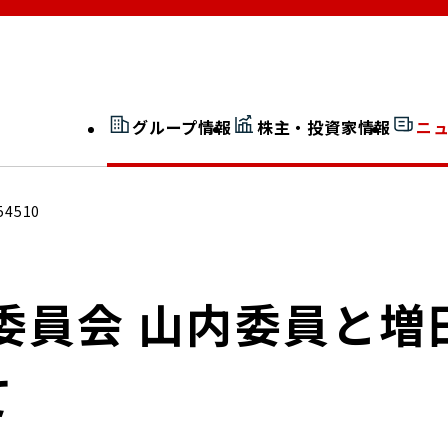
グループ情報
株主・投資家情報
ニ
開示情報検索
外部からの評価
54510
社長室通信
JP 改革実行委員会
委員会 山内委員と増
て
広告ギャラリー