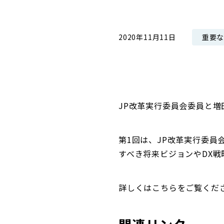
コンダクト向上の取組み
財務情報・IR資料
持続可能な金融のフレームワーク
重要
2020年11月11日
ローカル共創イニシアティブ
IRニュース
環境
IRカレンダー
関連事業
社会
ガバナンス
JP改革実行委員会委員と
ESGデータ集
第1回は、JP改革実行委
すべき将来ビジョンやDX
詳しくはこちらをご覧くだ