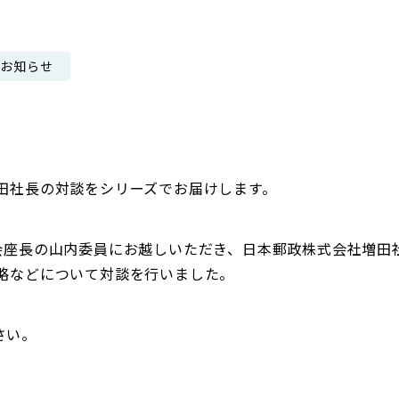
日本郵政グループ女子陸上部
なお知らせ
IRに関するQ＆A
IRに関するお問い合せ
IRメール配信
IRサイトマップ
増田社長の対談をシリーズでお届けします。
員会座長の山内委員にお越しいただき、日本郵政株式会社増田
戦略などについて対談を行いました。
さい。