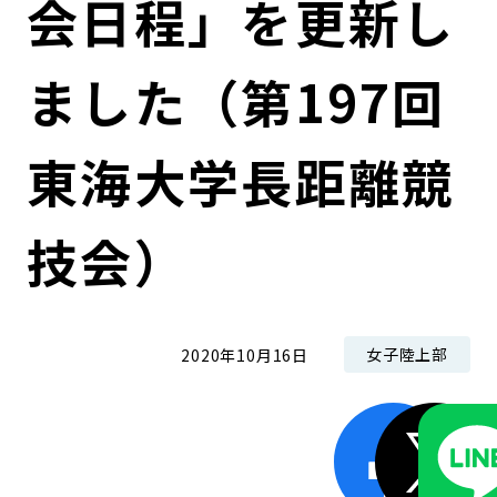
会日程」を更新し
コンダクト向上の取組み
財務情報・IR資料
持続可能な金融のフレームワーク
ました（第197回
ローカル共創イニシアティブ
IRニュース
環境
IRカレンダー
関連事業
社会
東海大学長距離競
ガバナンス
技会）
ESGデータ集
女子陸上部
2020年10月16日