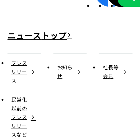
ニュース
プレス
お知ら
社長等
リリー
せ
会見
ス
民営化
以前の
プレス
リリー
スなど