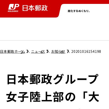
グループ情報
株主・投資家情報
ニュース
サステナビリティ
採用情報
トップ
トップ
トップ
トップ
トップ
日本郵政ホーム
ニュース
お知らせ
20201016154198
取締役兼代表執行役社長メッセージ
会社情報
経営方針
日本郵政グループ
担当役員メッセージ
コンプライアンス
個人投資家のみなさまへ
女子陸上部の「大
ガバナンス
株式情報
サステナビリティマネジメント