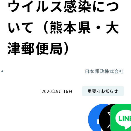
ウイルス感染につ
コンダクト向上の取組み
財務情報・IR資料
持続可能な金融のフレームワーク
いて（熊本県・大
ローカル共創イニシアティブ
IRニュース
環境
IRカレンダー
関連事業
社会
津郵便局）
ガバナンス
日本郵政株式会社
ESGデータ集
重要なお知らせ
2020年9月16日