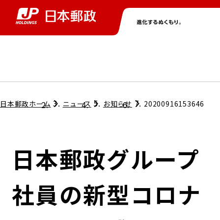
グループ情報
株主・投資家情報
ニュース
サステナビリティ
採用情報
トップ
トップ
トップ
トップ
トップ
日本郵政ホーム
ニュース
お知らせ
20200916153646
取締役兼代表執行役社長メッセージ
会社情報
経営方針
日本郵政グループ
担当役員メッセージ
コンプライアンス
個人投資家のみなさまへ
社員の新型コロナ
ガバナンス
株式情報
サステナビリティマネジメント