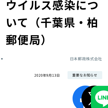
ウイルス感染につ
コンダクト向上の取組み
財務情報・IR資料
持続可能な金融のフレームワーク
いて（千葉県・柏
ローカル共創イニシアティブ
IRニュース
環境
IRカレンダー
関連事業
社会
郵便局）
ガバナンス
日本郵政株式会社
ESGデータ集
重要なお知らせ
2020年9月13日