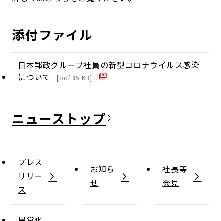
添付ファイル
日本郵政グループ社員の新型コロナウイルス感染
について
[
pdf
85
KB]
ニュース
プレス
お知ら
社長等
リリー
せ
会見
ス
民営化