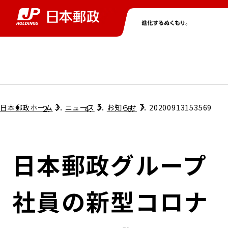
グループ情報
株主・投資家情報
ニュース
サステナビリティ
採用情報
トップ
トップ
トップ
トップ
トップ
日本郵政ホーム
ニュース
お知らせ
20200913153569
取締役兼代表執行役社長メッセージ
会社情報
経営方針
日本郵政グループ
担当役員メッセージ
コンプライアンス
個人投資家のみなさまへ
社員の新型コロナ
ガバナンス
株式情報
サステナビリティマネジメント