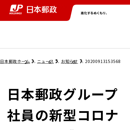
グループ情報
株主・投資家情報
ニュース
サステナビリティ
採用情報
トップ
トップ
トップ
トップ
トップ
日本郵政ホーム
ニュース
お知らせ
20200913153568
取締役兼代表執行役社長メッセージ
会社情報
経営方針
日本郵政グループ
担当役員メッセージ
コンプライアンス
個人投資家のみなさまへ
社員の新型コロナ
ガバナンス
株式情報
サステナビリティマネジメント