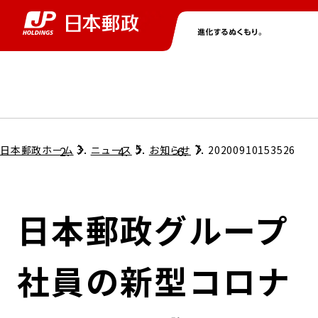
グループ情報
株主・投資家情報
ニュース
サステナビリティ
採用情報
トップ
トップ
トップ
トップ
トップ
日本郵政ホーム
ニュース
お知らせ
20200910153526
取締役兼代表執行役社長メッセージ
会社情報
経営方針
日本郵政グループ
担当役員メッセージ
コンプライアンス
個人投資家のみなさまへ
社員の新型コロナ
ガバナンス
株式情報
サステナビリティマネジメント