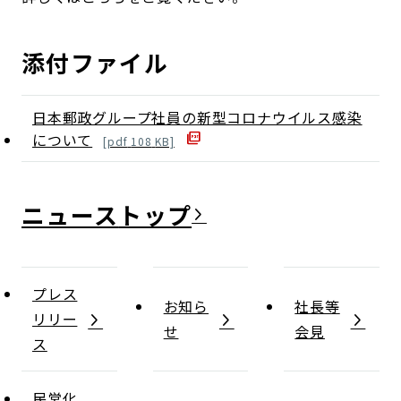
添付ファイル
日本郵政グループ社員の新型コロナウイルス感染
について
[
pdf
108
KB]
ニュース
プレス
お知ら
社長等
リリー
せ
会見
ス
民営化