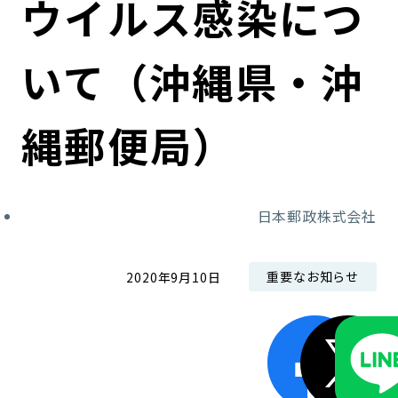
ウイルス感染につ
コンダクト向上の取組み
財務情報・IR資料
持続可能な金融のフレームワーク
いて（沖縄県・沖
ローカル共創イニシアティブ
IRニュース
環境
IRカレンダー
関連事業
社会
縄郵便局）
ガバナンス
日本郵政株式会社
ESGデータ集
重要なお知らせ
2020年9月10日