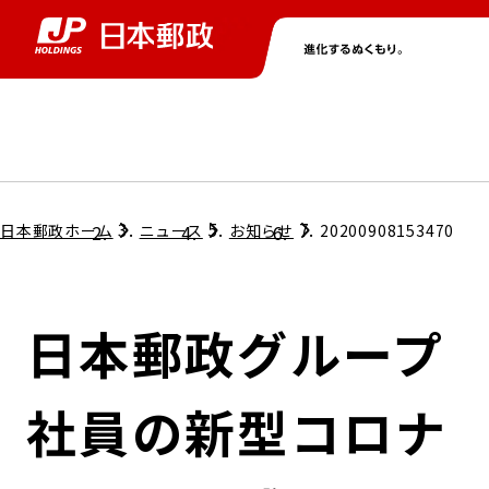
グループ情報
株主・投資家情報
ニュース
サステナビリティ
採用情報
トップ
トップ
トップ
トップ
トップ
日本郵政ホーム
ニュース
お知らせ
20200908153470
取締役兼代表執行役社長メッセージ
会社情報
経営方針
日本郵政グループ
担当役員メッセージ
コンプライアンス
個人投資家のみなさまへ
社員の新型コロナ
ガバナンス
株式情報
サステナビリティマネジメント