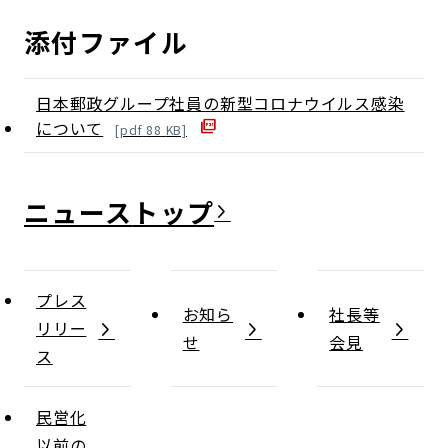
添付ファイル
日本郵政グループ社員の新型コロナウイルス感染
について
[
pdf
88
KB]
ニュース
プレス
お知ら
社長等
リリー
せ
会見
ス
民営化
以前の