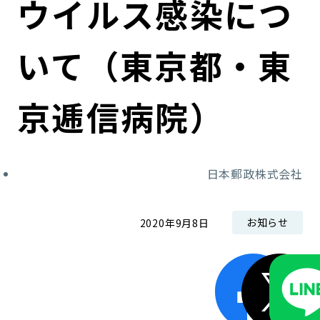
ウイルス感染につ
コンダクト向上の取組み
財務情報・IR資料
持続可能な金融のフレームワーク
いて（東京都・東
ローカル共創イニシアティブ
IRニュース
環境
IRカレンダー
関連事業
社会
京逓信病院）
ガバナンス
日本郵政株式会社
ESGデータ集
お知らせ
2020年9月8日