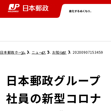
グループ情報
株主・投資家情報
ニュース
サステナビリティ
採用情報
トップ
トップ
トップ
トップ
トップ
日本郵政ホーム
ニュース
お知らせ
20200907153459
取締役兼代表執行役社長メッセージ
会社情報
経営方針
日本郵政グループ
担当役員メッセージ
コンプライアンス
個人投資家のみなさまへ
社員の新型コロナ
ガバナンス
株式情報
サステナビリティマネジメント