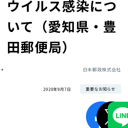
ウイルス感染につ
コンダクト向上の取組み
財務情報・IR資料
持続可能な金融のフレームワーク
いて（愛知県・豊
ローカル共創イニシアティブ
IRニュース
環境
IRカレンダー
関連事業
社会
田郵便局）
ガバナンス
日本郵政株式会社
ESGデータ集
重要なお知らせ
2020年9月7日