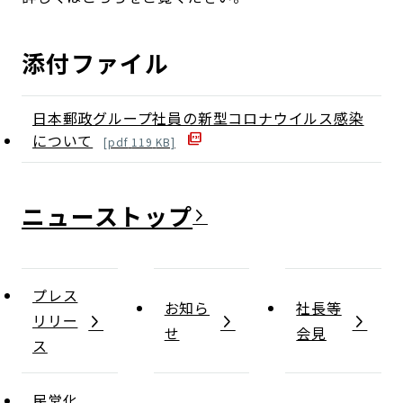
添付ファイル
日本郵政グループ社員の新型コロナウイルス感染
について
[
pdf
119
KB]
ニュース
プレス
お知ら
社長等
リリー
せ
会見
ス
民営化